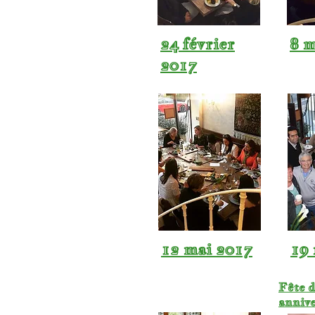
24 février
8 m
2017
12 mai 2017
19
Fête d
annive