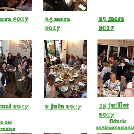
25 mars
ars 2017
24 mars
2017
2017
15 juillet
 mai 2017
2 juin 2017
2017
fiducie
u 1er
environnement
rsaire