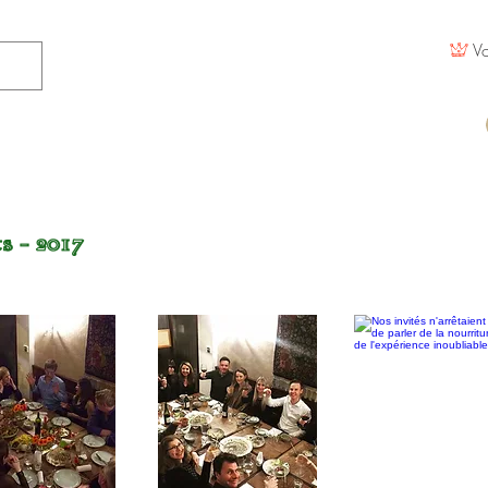
Vo
ts
- 2017