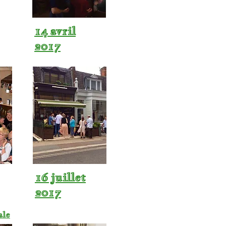
14 avril
2017
16 juillet
2017
ale