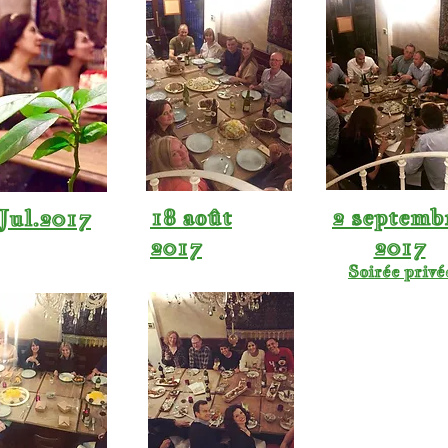
18 août
2 septemb
Jul.2017
2017
2017
Soirée privé