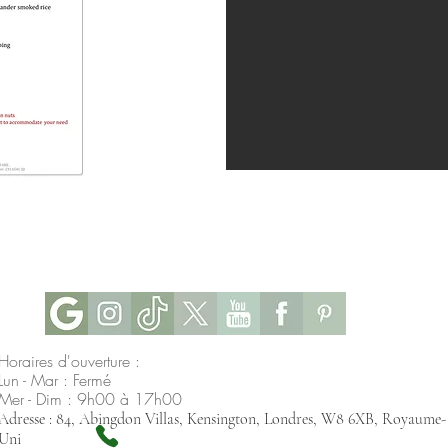
Horaires d'ouverture :
Lun - Mar : Fermé
Mer - Dim : 9h00 à 17h00
Adresse : 84, Abingdon Villas, Kensington, Londres, W8 6XB, Royaume-
Uni