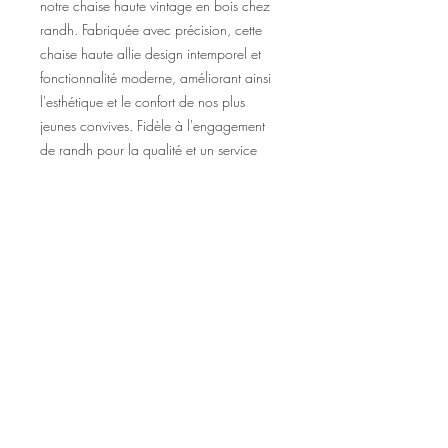
notre chaise haute vintage en bois chez 
randh. Fabriquée avec précision, cette 
chaise haute allie design intemporel et 
fonctionnalité moderne, améliorant ainsi 
l'esthétique et le confort de nos plus 
jeunes convives. Fidèle à l'engagement 
de randh pour la qualité et un service 
exceptionnel, elle permet à chaque 
famille de savourer son repas avec style. 
Apportez une touche de tradition et de 
confort à votre table, en exclusivité chez 
randh. 