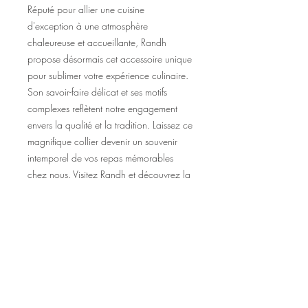
Réputé pour allier une cuisine 
d'exception à une atmosphère 
chaleureuse et accueillante, Randh 
propose désormais cet accessoire unique 
pour sublimer votre expérience culinaire. 
Son savoir-faire délicat et ses motifs 
complexes reflètent notre engagement 
envers la qualité et la tradition. Laissez ce 
magnifique collier devenir un souvenir 
intemporel de vos repas mémorables 
chez nous. Visitez Randh et découvrez la 
fusion harmonieuse de l'excellence 
culinaire et du charme élégant.
Politique de remboursement et de
retour
Politique de retour de 15 jours à compter
de la date d'achat, veuillez nous envoyer