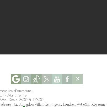
Horaires d'ouverture :
Lun - Mar : Fermé
Mer - Dim : 9h00 à 17h00
Adresse : 84, Abingdon Villas, Kensington, Londres, W8 6XB, Royaume-